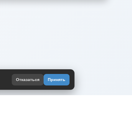
Отказаться
Принять
оекте
юмор интернета в одном месте — в
жении DVPrikol.
ь приложение
 работает на инфраструктуре Timeweb Cloud