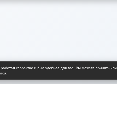
 работал корректно и был удобнее для вас. Вы можете принять или
тся.
Telegram-канал
О пр
Весь 
прило
Открыт
Проект