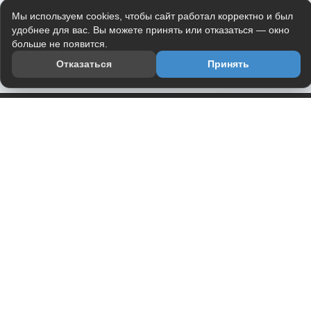
Мы используем cookies, чтобы сайт работал корректно и был
удобнее для вас. Вы можете принять или отказаться — окно
больше не появится.
Отказаться
Принять
Приложение
Telegram-канал
О проекте
Весь юмор интернета в одном месте — в приложении
DVPrikol.
Открыть приложение
Проект работает на инфраструктуре Timeweb Cloud