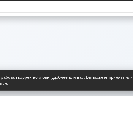
 работал корректно и был удобнее для вас. Вы можете принять или
тся.
Telegram-канал
О пр
Весь 
прило
Открыт
Проект