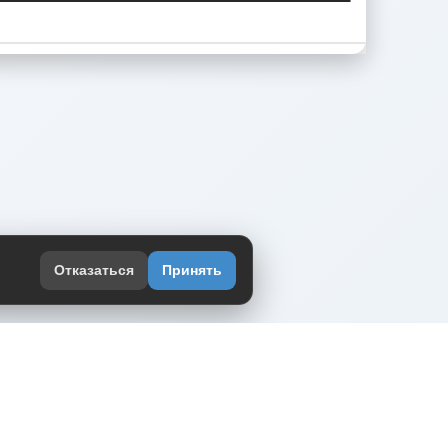
Отказаться
Принять
оекте
юмор интернета в одном месте — в
жении DVPrikol.
ь приложение
 работает на инфраструктуре Timeweb Cloud