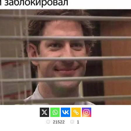
21522
1