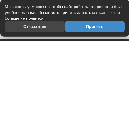
Мы используем cookies, чтобы сайт работал корректно и был
удобнее для вас. Вы можете принять или отказаться — окно
больше не появится.
Отказаться
Принять
Приложение
Telegram-канал
О проекте
Весь юмор интернета в одном месте — в приложении
DVPrikol.
Открыть приложение
Проект работает на инфраструктуре Timeweb Cloud