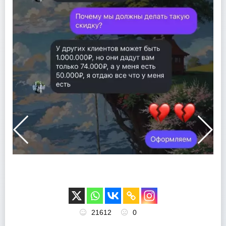
21612
0