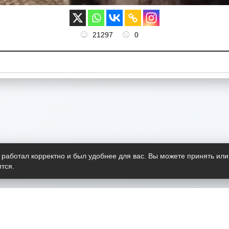
21297
0
 работал корректно и был удобнее для вас. Вы можете принять или
тся.
Telegram-канал
О пр
Весь 
прило