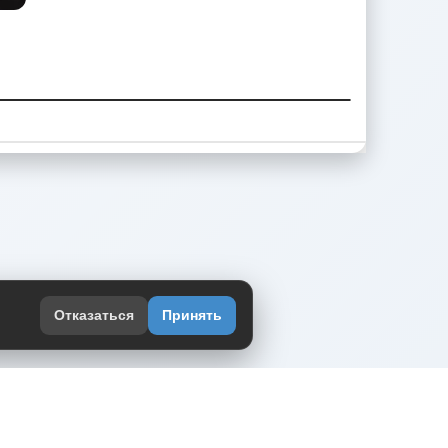
Отказаться
Принять
оекте
юмор интернета в одном месте — в
жении DVPrikol.