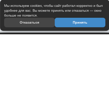
Мы используем cookies, чтобы сайт работал корректно и был
удобнее для вас. Вы можете принять или отказаться — окно
больше не появится.
Отказаться
Принять
Приложение
Telegram-канал
О проекте
Весь юмор интернета в одном месте — в приложении
DVPrikol.
Открыть приложение
Проект работает на инфраструктуре Timeweb Cloud