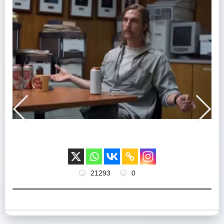
21293
0