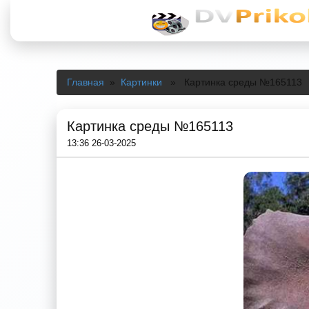
Главная
»
Картинки
» Картинка среды №165113
Картинка среды №165113
13:36 26-03-2025