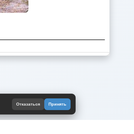
Отказаться
Принять
оекте
юмор интернета в одном месте — в