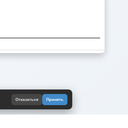
Отказаться
Принять
оекте
юмор интернета в одном месте — в