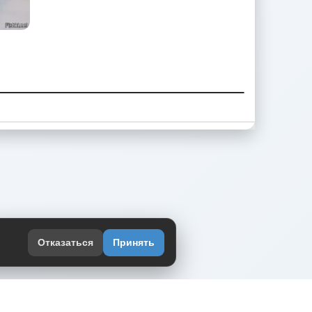
Отказаться
Принять
оекте
юмор интернета в одном месте — в