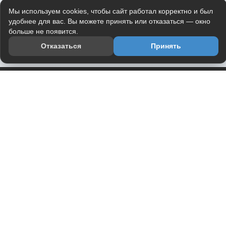
Мы используем cookies, чтобы сайт работал корректно и был
удобнее для вас. Вы можете принять или отказаться — окно
больше не появится.
Отказаться
Принять
Приложение
Telegram-канал
О проекте
Весь юмор интернета в одном месте — в приложении
DVPrikol.
Открыть приложение
Проект работает на инфраструктуре Timeweb Cloud