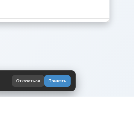
Отказаться
Принять
оекте
юмор интернета в одном месте — в
жении DVPrikol.
ь приложение
 работает на инфраструктуре Timeweb Cloud