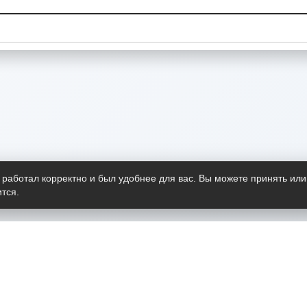
 работал корректно и был удобнее для вас. Вы можете принять или
тся.
Telegram-канал
О пр
Весь 
прило
Открыт
Проект