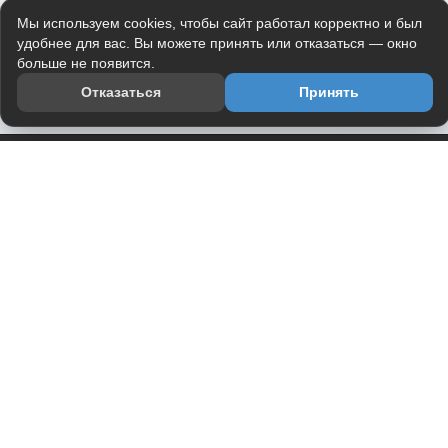
Мы используем cookies, чтобы сайт работал корректно и был
удобнее для вас. Вы можете принять или отказаться — окно
больше не появится.
Отказаться
Принять
Приложение
Telegram-канал
О проекте
Весь юмор интернета в одном месте — в приложении
DVPrikol.
Открыть приложение
Проект работает на инфраструктуре Timeweb Cloud