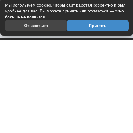
Мы используем cookies, чтобы сайт работал корректно и был
удобнее для вас. Вы можете принять или отказаться — окно
больше не появится.
Отказаться
Принять
Приложение
Telegram-канал
О проекте
Весь юмор интернета в одном месте — в приложении
DVPrikol.
Открыть приложение
Проект работает на инфраструктуре Timeweb Cloud