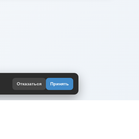
Отказаться
Принять
оекте
юмор интернета в одном месте — в
жении DVPrikol.
ь приложение
 работает на инфраструктуре Timeweb Cloud