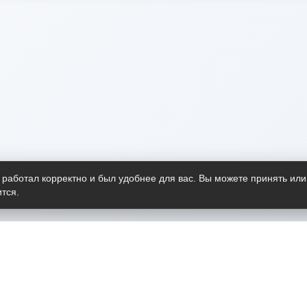
 работал корректно и был удобнее для вас. Вы можете принять или
тся.
Telegram-канал
О пр
Весь 
прило
Открыт
Проект