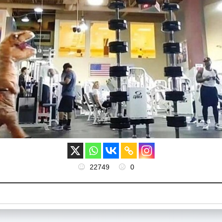
22749
0