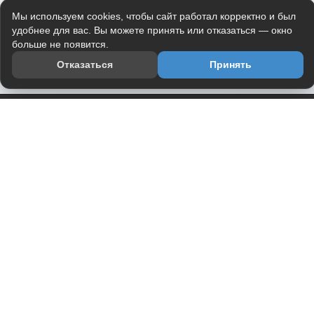
Мы используем cookies, чтобы сайт работал корректно и был
удобнее для вас. Вы можете принять или отказаться — окно
больше не появится.
Отказаться
Принять
Приложение
Telegram-канал
О проекте
Весь юмор интернета в одном месте — в приложении
DVPrikol.
Открыть приложение
Проект работает на инфраструктуре Timeweb Cloud