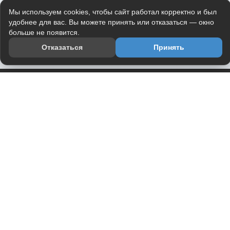
Мы используем cookies, чтобы сайт работал корректно и был
удобнее для вас. Вы можете принять или отказаться — окно
больше не появится.
Отказаться
Принять
Приложение
Telegram-канал
О проекте
Весь юмор интернета в одном месте — в приложении
DVPrikol.
Открыть приложение
Проект работает на инфраструктуре Timeweb Cloud