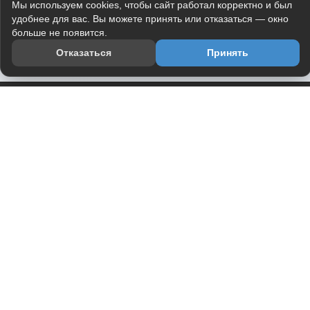
Мы используем cookies, чтобы сайт работал корректно и был
удобнее для вас. Вы можете принять или отказаться — окно
больше не появится.
Отказаться
Принять
Приложение
Telegram-канал
О проекте
Весь юмор интернета в одном месте — в приложении
DVPrikol.
Открыть приложение
Проект работает на инфраструктуре Timeweb Cloud