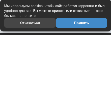
Мы используем cookies, чтобы сайт работал корректно и был
удобнее для вас. Вы можете принять или отказаться — окно
больше не появится.
Отказаться
Принять
Приложение
Telegram-канал
О проекте
Весь юмор интернета в одном месте — в приложении
DVPrikol.
Открыть приложение
Проект работает на инфраструктуре Timeweb Cloud