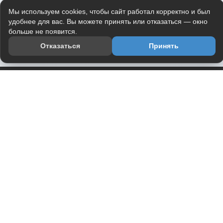
Мы используем cookies, чтобы сайт работал корректно и был
удобнее для вас. Вы можете принять или отказаться — окно
больше не появится.
Отказаться
Принять
Приложение
Telegram-канал
О проекте
Весь юмор интернета в одном месте — в приложении
DVPrikol.
Открыть приложение
Проект работает на инфраструктуре Timeweb Cloud