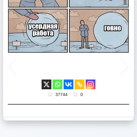
37744
0