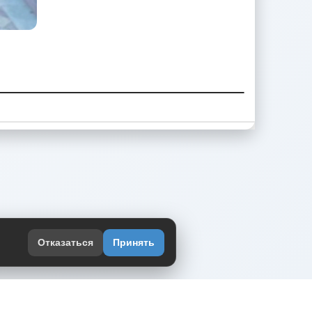
Отказаться
Принять
оекте
юмор интернета в одном месте — в