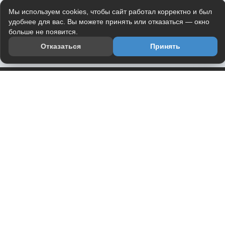
Мы используем cookies, чтобы сайт работал корректно и был
удобнее для вас. Вы можете принять или отказаться — окно
больше не появится.
Отказаться
Принять
Приложение
Telegram-канал
О проекте
Весь юмор интернета в одном месте — в приложении
DVPrikol.
Открыть приложение
Проект работает на инфраструктуре Timeweb Cloud