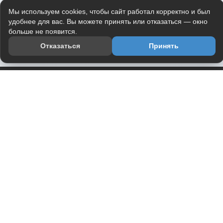
Мы используем cookies, чтобы сайт работал корректно и был
удобнее для вас. Вы можете принять или отказаться — окно
больше не появится.
Отказаться
Принять
Приложение
Telegram-канал
О проекте
Весь юмор интернета в одном месте — в приложении
DVPrikol.
Открыть приложение
Проект работает на инфраструктуре Timeweb Cloud