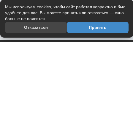
Мы используем cookies, чтобы сайт работал корректно и был
удобнее для вас. Вы можете принять или отказаться — окно
больше не появится.
Отказаться
Принять
Приложение
Telegram-канал
О проекте
Весь юмор интернета в одном месте — в приложении
DVPrikol.
Открыть приложение
Проект работает на инфраструктуре Timeweb Cloud