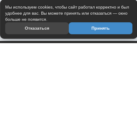
Мы используем cookies, чтобы сайт работал корректно и был
удобнее для вас. Вы можете принять или отказаться — окно
больше не появится.
Отказаться
Принять
Приложение
Telegram-канал
О проекте
Весь юмор интернета в одном месте — в приложении
DVPrikol.
Открыть приложение
Проект работает на инфраструктуре Timeweb Cloud