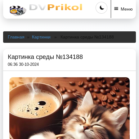
Меню
Главная
»
Картинки
» Картинка среды №134188
Картинка среды №134188
06:36 30-10-2024