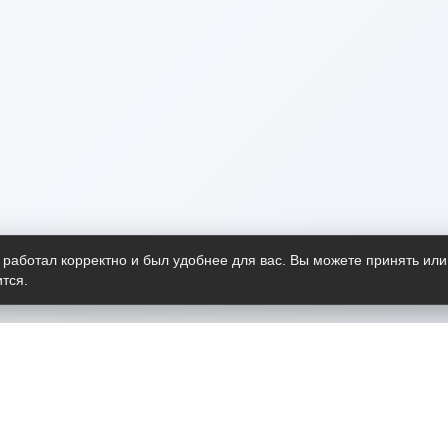
 работал корректно и был удобнее для вас. Вы можете принять или
тся.
Telegram-канал
О пр
Весь 
прило
Открыт
Проект