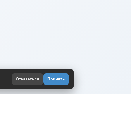
Отказаться
Принять
оекте
юмор интернета в одном месте — в
жении DVPrikol.
ь приложение
 работает на инфраструктуре Timeweb Cloud