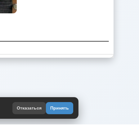
Отказаться
Принять
оекте
юмор интернета в одном месте — в