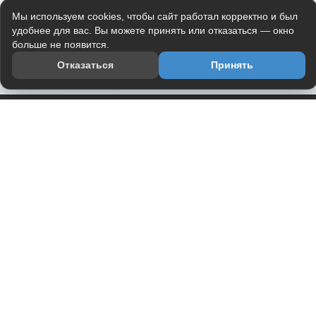
Мы используем cookies, чтобы сайт работал корректно и был
удобнее для вас. Вы можете принять или отказаться — окно
больше не появится.
Отказаться
Принять
Приложение
Telegram-канал
О проекте
Весь юмор интернета в одном месте — в приложении
DVPrikol.
Открыть приложение
Проект работает на инфраструктуре Timeweb Cloud