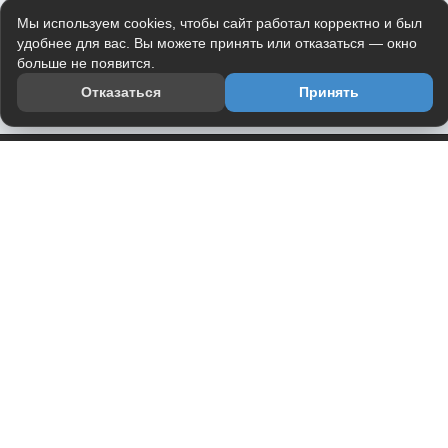
Мы используем cookies, чтобы сайт работал корректно и был
удобнее для вас. Вы можете принять или отказаться — окно
больше не появится.
Отказаться
Принять
Приложение
Telegram-канал
О проекте
Весь юмор интернета в одном месте — в приложении
DVPrikol.
Открыть приложение
Проект работает на инфраструктуре Timeweb Cloud