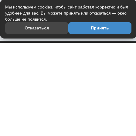
Мы используем cookies, чтобы сайт работал корректно и был
удобнее для вас. Вы можете принять или отказаться — окно
больше не появится.
Отказаться
Принять
Приложение
Telegram-канал
О проекте
Весь юмор интернета в одном месте — в приложении
DVPrikol.
Открыть приложение
Проект работает на инфраструктуре Timeweb Cloud