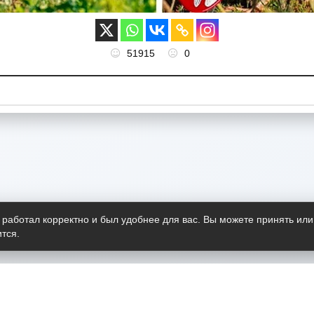
51915
0
 работал корректно и был удобнее для вас. Вы можете принять или
тся.
Telegram-канал
О пр
Весь 
прило