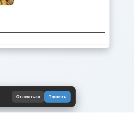
Отказаться
Принять
оекте
юмор интернета в одном месте — в
жении DVPrikol.