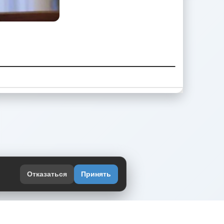
Отказаться
Принять
оекте
юмор интернета в одном месте — в