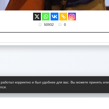
50932
0
 работал корректно и был удобнее для вас. Вы можете принять или
тся.
Telegram-канал
О пр
Весь 