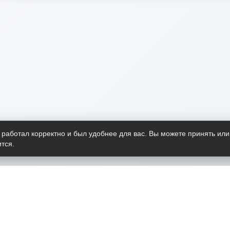
 работал корректно и был удобнее для вас. Вы можете принять или
тся.
Telegram-канал
О пр
Весь 
прило
Открыт
Проект