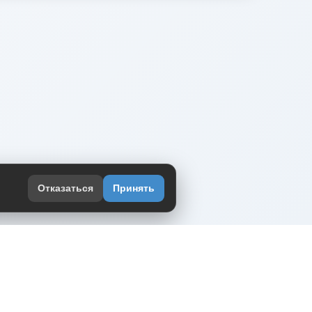
Отказаться
Принять
оекте
юмор интернета в одном месте — в
жении DVPrikol.
ь приложение
 работает на инфраструктуре Timeweb Cloud