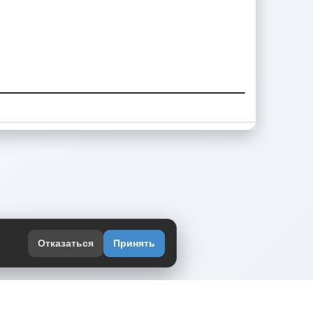
Отказаться
Принять
оекте
юмор интернета в одном месте — в