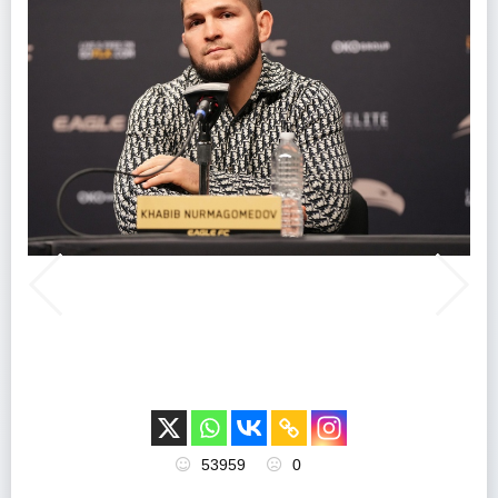
53959
0