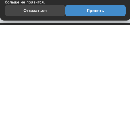
больше не появится.
Отказаться
Принять
Приложение
Telegram-канал
О проекте
Весь юмор интернета в одном месте — в приложении
DVPrikol.
Открыть приложение
Проект работает на инфраструктуре Timeweb Cloud