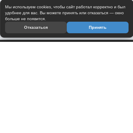
Мы используем cookies, чтобы сайт работал корректно и был
удобнее для вас. Вы можете принять или отказаться — окно
больше не появится.
Отказаться
Принять
Приложение
Telegram-канал
О проекте
Весь юмор интернета в одном месте — в приложении
DVPrikol.
Открыть приложение
Проект работает на инфраструктуре Timeweb Cloud