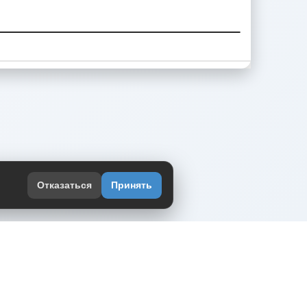
Отказаться
Принять
оекте
юмор интернета в одном месте — в
жении DVPrikol.
ь приложение
 работает на инфраструктуре Timeweb Cloud