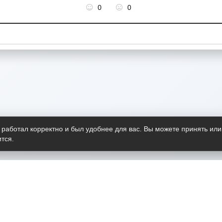
0
0
 работал корректно и был удобнее для вас. Вы можете принять или
тся.
Telegram-канал
О пр
Весь 
прило
Открыт
Проект