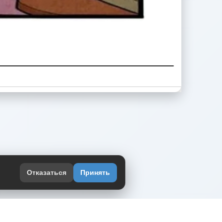
Отказаться
Принять
оекте
юмор интернета в одном месте — в