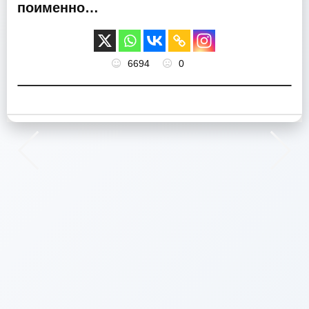
поименно…
6694
0