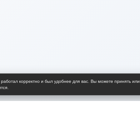
 работал корректно и был удобнее для вас. Вы можете принять или
тся.
Telegram-канал
О пр
Весь 
прило
Открыт
Проект