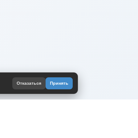
Отказаться
Принять
оекте
юмор интернета в одном месте — в
жении DVPrikol.
ь приложение
 работает на инфраструктуре Timeweb Cloud