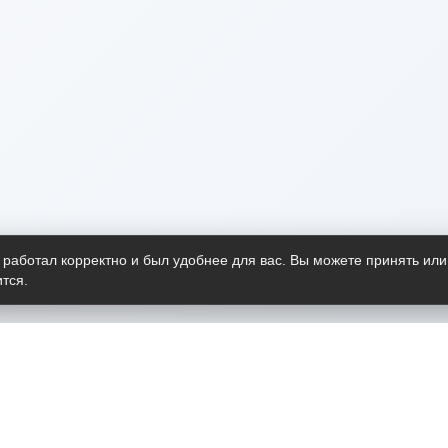
 работал корректно и был удобнее для вас. Вы можете принять или
тся.
Telegram-канал
О пр
Весь 
прило
Открыт
Проект