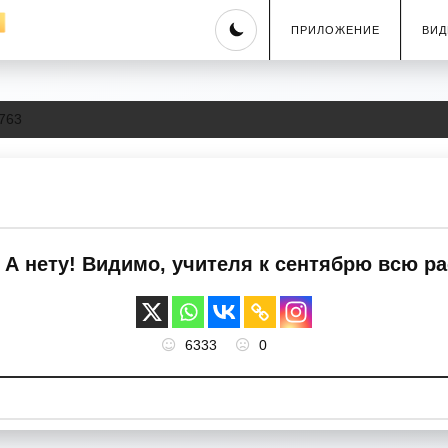
Skip
ПРИЛОЖЕНИЕ
ВИД
to
content
763
. А нету! Видимо, учителя к сентябрю всю р
6333
0