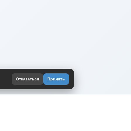
Отказаться
Принять
оекте
юмор интернета в одном месте — в
жении DVPrikol.
ь приложение
 работает на инфраструктуре Timeweb Cloud