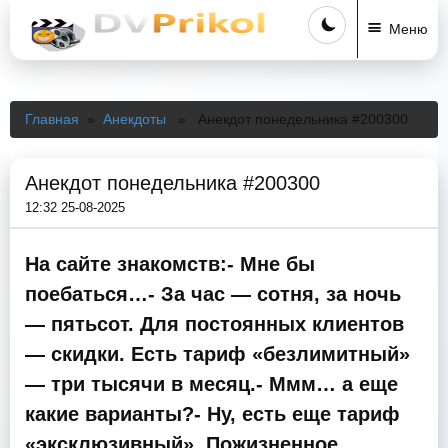
Меню
Главная
»
Анекдоты
» Анекдот понедельника #200300
Анекдот понедельника #200300
12:32 25-08-2025
На сайте знакомств:- Мне бы
поебаться…- За час — сотня, за ночь
— пятьсот. Для постоянных клиентов
— скидки. Есть тариф «безлимитный»
— три тысячи в месяц.- Ммм… а еще
какие варианты?- Ну, есть еще тариф
«эксклюзивный». Пожизненное