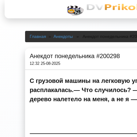
Главная
»
Анекдоты
» Анекдот понедельника #20
Анекдот понедельника #200298
12:32 25-08-2025
С грузовой машины на легковую 
расплакалась.— Что случилось? — 
дерево налетело на меня, а не я —