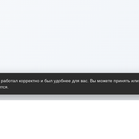
 работал корректно и был удобнее для вас. Вы можете принять или
тся.
Telegram-канал
О пр
Весь 
прило
Открыт
Проект