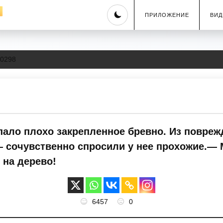
Skip
ПРИЛОЖЕНИЕ
ВИД
to
content
0298
упало плохо закрепленное бревно. Из повр
сочувственно спросили у нее прохожие.— Мо
 на дерево!
6457
0