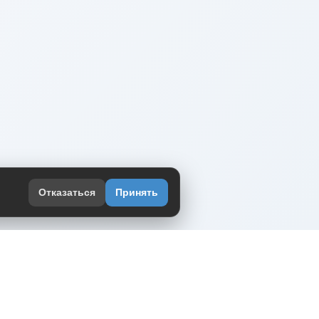
Отказаться
Принять
оекте
юмор интернета в одном месте — в
жении DVPrikol.
ь приложение
 работает на инфраструктуре Timeweb Cloud