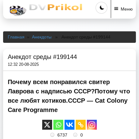
Меню
Главная
»
Анекдоты
» Анекдот среды #199144
Анекдот среды #199144
12:32 20-08-2025
Почему всем понравился свитер
Лаврова с надписью CCCP?Потому что
все любят котиков.CCCP — Cat Colony
Care Programme
6737
0