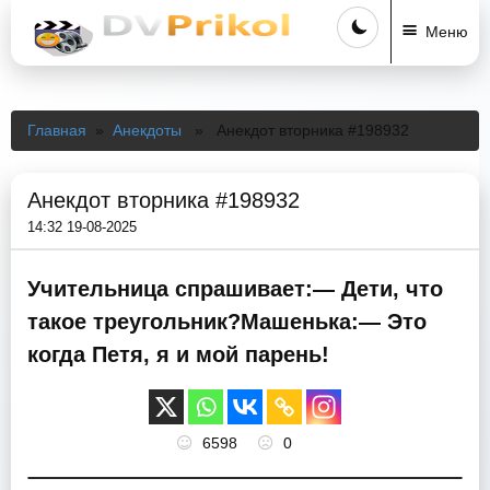
Меню
Главная
»
Анекдоты
» Анекдот вторника #198932
Анекдот вторника #198932
14:32 19-08-2025
Учительница спрашивает:— Дети, что
такое треугольник?Машенька:— Это
когда Петя, я и мой парень!
6598
0