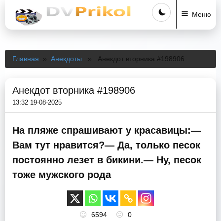
Меню
Главная
»
Анекдоты
» Анекдот вторника #198906
Анекдот вторника #198906
13:32 19-08-2025
На пляже спрашивают у красавицы:—
Вам тут нравится?— Да, только песок
постоянно лезет в бикини.— Ну, песок
тоже мужского рода
6594
0