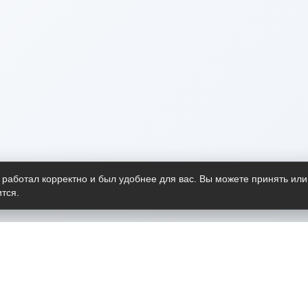
 работал корректно и был удобнее для вас. Вы можете принять или
тся.
Telegram-канал
О пр
Весь 
прило
Открыт
Проект