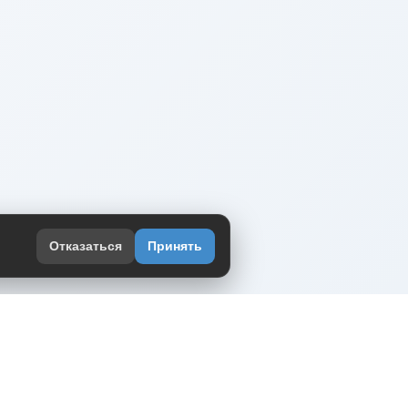
Отказаться
Принять
оекте
юмор интернета в одном месте — в
жении DVPrikol.
ь приложение
 работает на инфраструктуре Timeweb Cloud